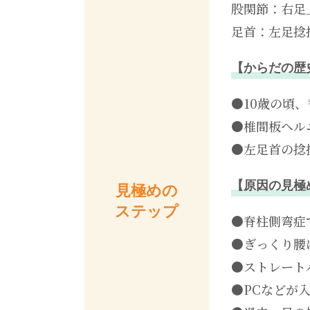
股関節：右足
足首：左足捻
【からだの歴
●10歳の頃
●椎間板ヘル
●左足首の捻
【原因の見極
見極めの
ステップ
●脊柱側弯症
●ぎっくり腰
●ストレート
●PCなどが